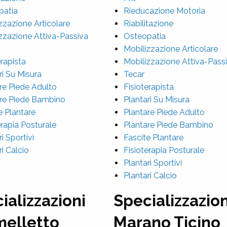
patia
Rieducazione Motoria
zzazione Articolare
Riabilitazione
zzazione Attiva-Passiva
Osteopatia
Mobilizzazione Articolare
erapista
Mobilizzazione Attiva-Pass
ri Su Misura
Tecar
re Piede Adulto
Fisioterapista
re Piede Bambino
Plantari Su Misura
e Plantare
Plantare Piede Adulto
erapia Posturale
Plantare Piede Bambino
i Sportivi
Fascite Plantare
ri Calcio
Fisioterapia Posturale
Plantari Sportivi
Plantari Calcio
ializzazioni
Specializzazion
elletto
Marano Ticino