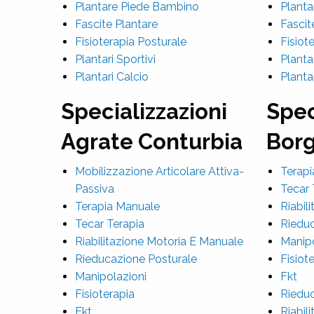
Plantare Piede Bambino
Planta
Fascite Plantare
Fascit
Fisioterapia Posturale
Fisiot
Plantari Sportivi
Plantar
Plantari Calcio
Planta
Specializzazioni
Spec
Agrate Conturbia
Borg
Mobilizzazione Articolare Attiva-
Terapi
Passiva
Tecar 
Terapia Manuale
Riabil
Tecar Terapia
Rieduc
Riabilitazione Motoria E Manuale
Manipo
Rieducazione Posturale
Fisiot
Manipolazioni
Fkt
Fisioterapia
Rieduc
Fkt
Riabil