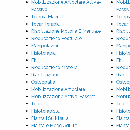
Mobilizzazione Articolare Attiva-
Mobili
Passiva
Passiv
Terapia Manuale
Terapi
Tecar Terapia
Tecar 
Riabilitazione Motoria E Manuale
Riabil
Rieducazione Posturale
Rieduc
Manipolazioni
Manipo
Fisioterapia
Fisiot
Fkt
Fkt
Rieducazione Motoria
Rieduc
Riabilitazione
Riabil
Osteopatia
Osteo
Mobilizzazione Articolare
Mobili
Mobilizzazione Attiva-Passiva
Mobili
Tecar
Tecar
Fisioterapista
Fisiot
Plantari Su Misura
Planta
Plantare Piede Adulto
Planta