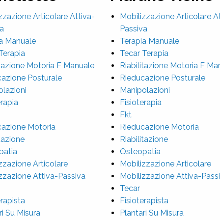
zzazione Articolare Attiva-
Mobilizzazione Articolare A
a
Passiva
a Manuale
Terapia Manuale
Terapia
Tecar Terapia
itazione Motoria E Manuale
Riabilitazione Motoria E Ma
azione Posturale
Rieducazione Posturale
lazioni
Manipolazioni
erapia
Fisioterapia
Fkt
azione Motoria
Rieducazione Motoria
itazione
Riabilitazione
patia
Osteopatia
zzazione Articolare
Mobilizzazione Articolare
zzazione Attiva-Passiva
Mobilizzazione Attiva-Pass
Tecar
erapista
Fisioterapista
ri Su Misura
Plantari Su Misura