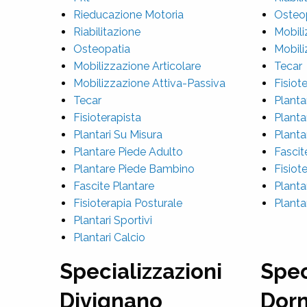
Rieducazione Motoria
Osteo
Riabilitazione
Mobili
Osteopatia
Mobili
Mobilizzazione Articolare
Tecar
Mobilizzazione Attiva-Passiva
Fisiot
Tecar
Planta
Fisioterapista
Planta
Plantari Su Misura
Planta
Plantare Piede Adulto
Fascit
Plantare Piede Bambino
Fisiot
Fascite Plantare
Plantar
Fisioterapia Posturale
Planta
Plantari Sportivi
Plantari Calcio
Specializzazioni
Spec
Divignano
Dorm