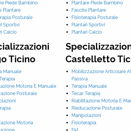
re Piede Bambino
Plantare Piede Bambino
e Plantare
Fascite Plantare
erapia Posturale
Fisioterapia Posturale
i Sportivi
Plantari Sportivi
ri Calcio
Plantari Calcio
ializzazioni
Specializzazion
o Ticino
Castelletto Ti
a Manuale
Mobilizzazione Articolare A
Terapia
Passiva
itazione Motoria E Manuale
Terapia Manuale
azione Posturale
Tecar Terapia
lazioni
Riabilitazione Motoria E Ma
erapia
Rieducazione Posturale
Manipolazioni
azione Motoria
Fisioterapia
itazione
Fkt