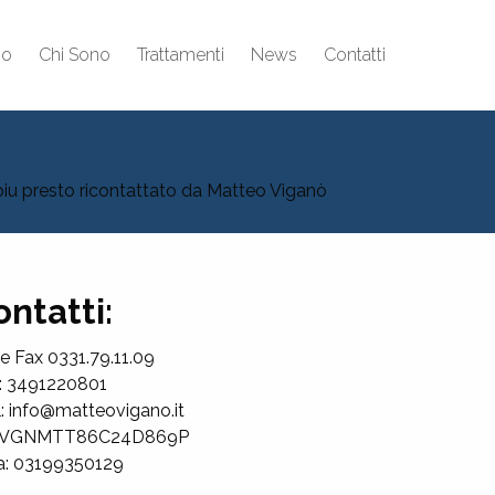
io
Chi Sono
Trattamenti
News
Contatti
l piu presto ricontattato da Matteo Viganò
ontatti:
 e Fax 0331.79.11.09
l: 3491220801
l: info@matteovigano.it
: VGNMTT86C24D869P
va: 03199350129