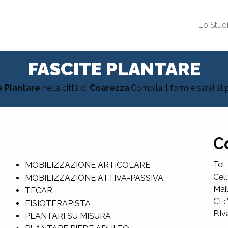
Lo Stud
FASCITE PLANTARE
e Plantare
nella città di
Coarezza
.Compila il form e sarai a
C
Tel.
MOBILIZZAZIONE ARTICOLARE
Cel
MOBILIZZAZIONE ATTIVA-PASSIVA
Mai
TECAR
CF
FISIOTERAPISTA
P.I
PLANTARI SU MISURA