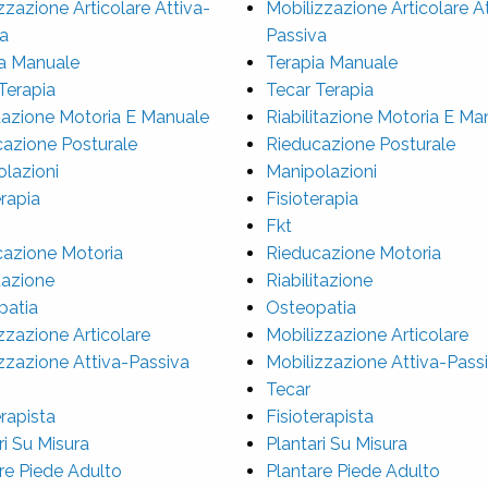
zzazione Articolare Attiva-
Mobilizzazione Articolare A
a
Passiva
a Manuale
Terapia Manuale
Terapia
Tecar Terapia
itazione Motoria E Manuale
Riabilitazione Motoria E Ma
azione Posturale
Rieducazione Posturale
lazioni
Manipolazioni
erapia
Fisioterapia
Fkt
azione Motoria
Rieducazione Motoria
itazione
Riabilitazione
patia
Osteopatia
zzazione Articolare
Mobilizzazione Articolare
zzazione Attiva-Passiva
Mobilizzazione Attiva-Pass
Tecar
erapista
Fisioterapista
ri Su Misura
Plantari Su Misura
re Piede Adulto
Plantare Piede Adulto