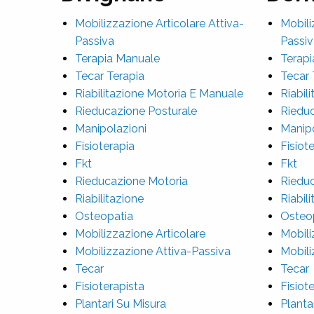
Mobilizzazione Articolare Attiva-
Mobili
Passiva
Passiv
Terapia Manuale
Terapi
Tecar Terapia
Tecar 
Riabilitazione Motoria E Manuale
Riabil
Rieducazione Posturale
Rieduc
Manipolazioni
Manipo
Fisioterapia
Fisiot
Fkt
Fkt
Rieducazione Motoria
Rieduc
Riabilitazione
Riabil
Osteopatia
Osteo
Mobilizzazione Articolare
Mobili
Mobilizzazione Attiva-Passiva
Mobili
Tecar
Tecar
Fisioterapista
Fisiot
Plantari Su Misura
Planta