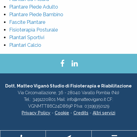
Plantare Piede Adulto
Plantare Piede Bambino
Fascite Plantare
Fisioterapia Posturale
Plantari Sportivi
Plantari Calcio
Dott. Matteo Viganò Studio di Fisioterapia e Riabilitazione
Via Circonvallazione, 36 - 28040 Varallo Pombia (No)
Tel.: 3491220801 Mail: info@matteovigano.it CF:
VGNMTT86C24D869P P.Iva: 03199350129
Privacy Policy
-
Cookie
-
Credits
-
Altri servizi